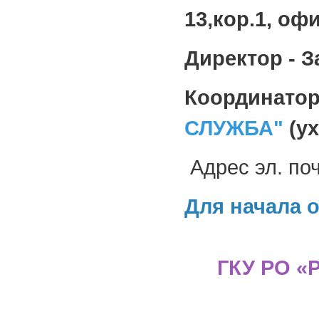
13,кор.1, офи
Директор - 
Координато
СЛУЖБА"
(ух
Адрес эл. по
Для начала 
ГКУ РО «