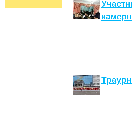
Участн
камерн
Траурн