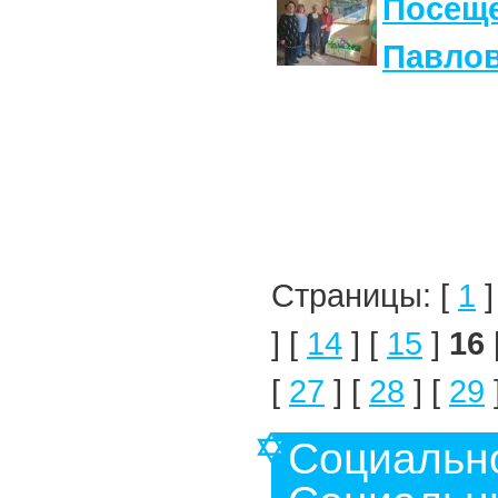
Посеще
Павло
Страницы: [
1
]
] [
14
] [
15
]
16
[
27
] [
28
] [
29
Социальн