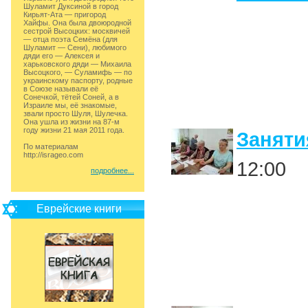
Шуламит Дуксиной в город
Кирьят-Ата — пригород
Хайфы. Она была двоюродной
сестрой Высоцких: москвичей
— отца поэта Семёна (для
Шуламит — Сени), любимого
дяди его — Алексея и
харьковского дяди — Михаила
Высоцкого, — Суламифь — по
украинскому паспорту, родные
в Союзе называли её
Сонечкой, тётей Соней, а в
Израиле мы, её знакомые,
звали просто Шуля, Шулечка.
Она ушла из жизни на 87-м
году жизни 21 мая 2011 года.
Заняти
По материалам
http://isrageo.com
12:00
подробнее...
Еврейские книги