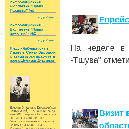
Информационный
Бюллетень "Право
Пожилых" №3
Еврейс
подробнее...
Информационный
Бюллетень "Право
пожилых" - №2
подробнее...
На неделе в 
Я еду к бабушке, она в
Израиле. Семья Высоцких
глазами израильской тети
-Тшува" отмет
поэта Шуламит Дуксиной
Доживи Владимир Высоцкий до
Визит 
наших дней, — он с 1991-го до
мая 2011 года мог бы заехать в
гости в Израиль ну не к
бабушке (помните его строчку
област
"Я еду к бабушке, она в
Израиле"), а к двоюродной тёте