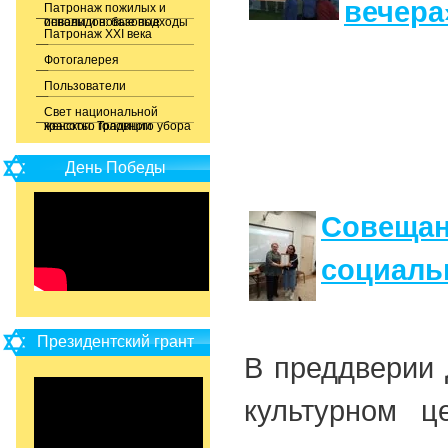
вечера
Патронаж пожилых и
инвалидов: базовые основы и новые подходы
Патронаж XXI века
Фотогалерея
Пользователи
Свет национальной
красоты. Традиции женского головного убора
День Победы
Совещан
социаль
Президентский грант
В преддверии 
культурном ц