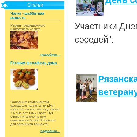
День с
Статьи
Чолнт - шаббатняя
радость
Участники Дне
Рецепт традиционного
шаббатнего чолнта.
соседей".
подробнее...
Готовим фалафель дома
Рязанска
ветеран
Основным компонентом
фалафеля является нут.Нут
известен на востоке еще около
7,5 тыс лет тому назат. Нут
очень питателен,в нем
содержится более 80 ценных
для организма веществ.
подробнее...