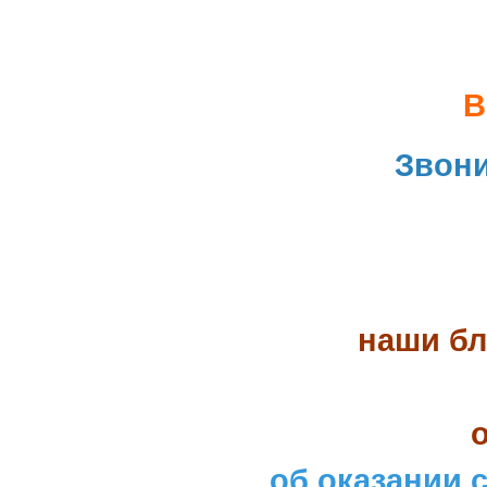
В
Звон
наши бл
об оказании 