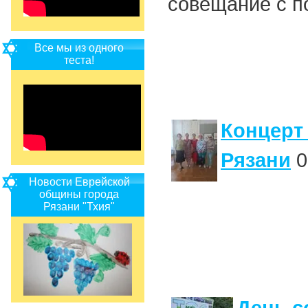
совещание с п
Все мы из одного
теста!
Концерт
Рязани
0
Новости Еврейской
общины города
Рязани "Тхия"