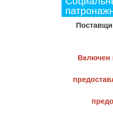
Социальны
патронажн
Поставщик
Включен 
предостав
предо