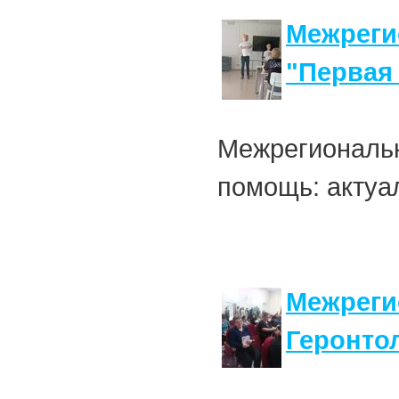
Межреги
"Первая
Межрегиональн
помощь: актуа
Межреги
Геронтол