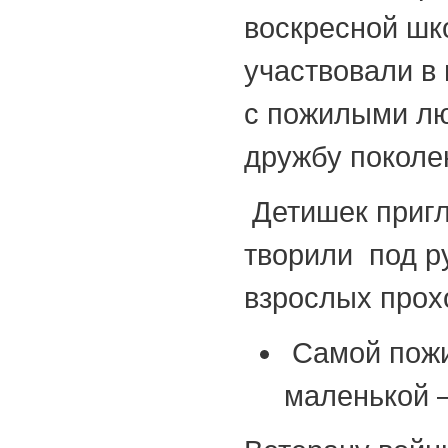
воскресной шко
участвовали в
с пожилыми лю
дружбу поколе
Детишек пригла
творили под р
взрослых прох
Самой пожил
маленькой –