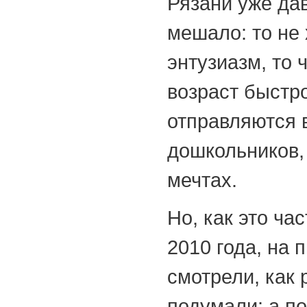
Рязани уже дав
мешало: то не
энтузиазм, то 
возраст быстр
отправляются 
дошкольников, 
мечтах.
Но, как это ча
2010 года, на
смотрели, как 
подумали: а п