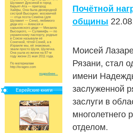
Шуламит Дуксиной в город
Почётной наг
Кирьят-Ата — пригород
Хайфы. Она была двоюродной
сестрой Высоцких: москвичей
— отца поэта Семёна (для
общины
22.08
Шуламит — Сени), любимого
дяди его — Алексея и
харьковского дяди — Михаила
Высоцкого, — Суламифь — по
украинскому паспорту, родные
в Союзе называли её
Сонечкой, тётей Соней, а в
Израиле мы, её знакомые,
Моисей Лазаре
звали просто Шуля, Шулечка.
Она ушла из жизни на 87-м
году жизни 21 мая 2011 года.
Рязани, стал 
По материалам
http://isrageo.com
имени Надежды
подробнее...
заслуженной р
Еврейские книги
заслуги в обла
многолетнего 
отделом.