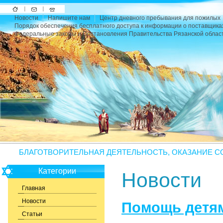
На
Напишите
Карта
Новости
Напишите нам
Центр дневного пребывания для пожилых
главную
нам
сайта
Порядок обеспечения бесплатного доступа к информации о поставщика
Федеральные законы и Постановления Правительства Рязанской облас
БЛАГОТВОРИТЕЛЬНАЯ ДЕЯТЕЛЬНОСТЬ, ОКАЗАНИЕ С
Категории
Новости
Главная
Новости
Помощь детям
Статьи