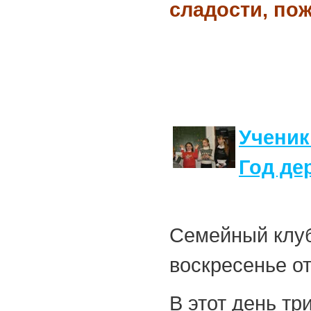
сладости, по
Ученик
Год де
Семейный клуб
воскресенье о
В этот день т