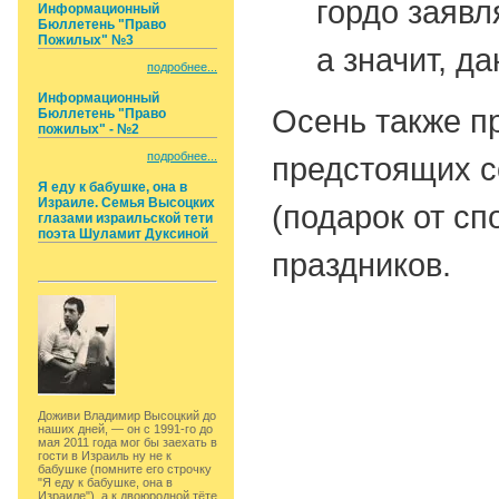
гордо заявл
Информационный
Бюллетень "Право
Пожилых" №3
а значит, д
подробнее...
Информационный
Осень также п
Бюллетень "Право
пожилых" - №2
подробнее...
предстоящих с
Я еду к бабушке, она в
Израиле. Семья Высоцких
(подарок от с
глазами израильской тети
поэта Шуламит Дуксиной
праздников.
Доживи Владимир Высоцкий до
наших дней, — он с 1991-го до
мая 2011 года мог бы заехать в
гости в Израиль ну не к
бабушке (помните его строчку
"Я еду к бабушке, она в
Израиле"), а к двоюродной тёте