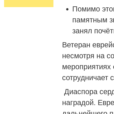
Помимо этог
памятным зн
занял почёт
Ветеран еврей
несмотря на с
мероприятиях 
сотрудничает 
Диаспора серд
наградой. Евр
дальнейшего п