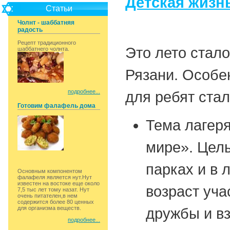
Детская жизн
Статьи
Чолнт - шаббатняя
радость
Рецепт традиционного
Это лето стал
шаббатнего чолнта.
Рязани. Особ
подробнее...
для ребят стал
Готовим фалафель дома
Тема лагеря
мире». Целы
парках и в 
Основным компонентом
фалафеля является нут.Нут
известен на востоке еще около
возраст уча
7,5 тыс лет тому назат. Нут
очень питателен,в нем
содержится более 80 ценных
для организма веществ.
дружбы и в
подробнее...