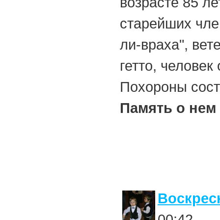
возрасте 85 ле
старейших чле
ли-враха", ве
гетто, человек
Похороны состо
Память о нем 
Воскрес
00:42