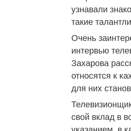
узнавали знак
такие талантли
Очень заинтер
интервью теле
Захарова расс
относятся к ка
для них станов
Телевизионщик
свой вклад в в
указанием, в к