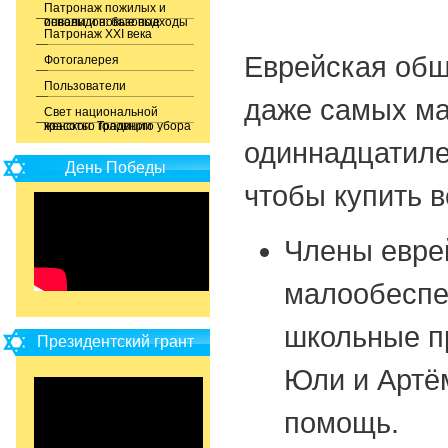
Патронаж пожилых и
инвалидов: базовые основы и новые подходы
Патронаж XXI века
Еврейская общ
Фотогалерея
Пользователи
даже самых ма
Свет национальной
красоты. Традиции женского головного убора
одиннадцатиле
День Победы
чтобы купить 
Члены евре
малообеспе
школьные п
Президентский грант
Юли и Артё
помощь.