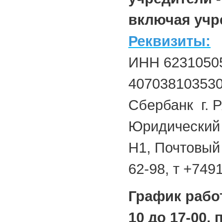
включая учре
Реквизиты:
ИНН 62310505
40703810353
Сбербанк г. 
Юридический а
Н1, Почтовый 
62-98, т +749
График рабо
10 до 17-00, 