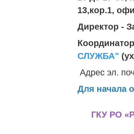
13,кор.1, офи
Директор - 
Координато
СЛУЖБА"
(ух
Адрес эл. по
Для начала 
ГКУ РО «