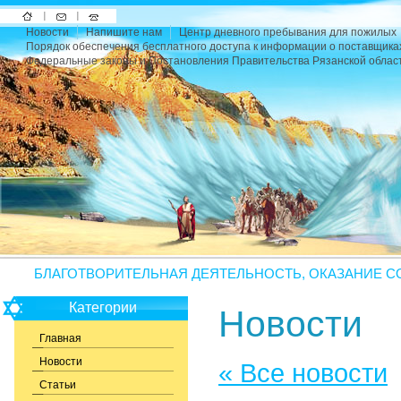
На
Напишите
Карта
Новости
Напишите нам
Центр дневного пребывания для пожилых
главную
нам
сайта
Порядок обеспечения бесплатного доступа к информации о поставщика
Федеральные законы и Постановления Правительства Рязанской облас
БЛАГОТВОРИТЕЛЬНАЯ ДЕЯТЕЛЬНОСТЬ, ОКАЗАНИЕ С
Категории
Новости
Главная
Новости
« Все новости
Статьи