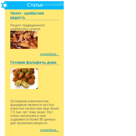
Статьи
Чолнт - шаббатняя
радость
Рецепт традиционного
шаббатнего чолнта.
подробнее...
Готовим фалафель дома
Основным компонентом
фалафеля является нут.Нут
известен на востоке еще около
7,5 тыс лет тому назат. Нут
очень питателен,в нем
содержится более 80 ценных
для организма веществ.
подробнее...