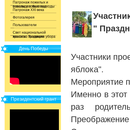
Патронаж пожилых и
инвалидов: базовые основы и новые подходы
Патронаж XXI века
Участник
Фотогалерея
Пользователи
" Праздн
Свет национальной
красоты. Традиции женского головного убора
День Победы
Участники прое
яблока".
Мероприятие п
Именно в этот
Президентский грант
раз родител
Преображение