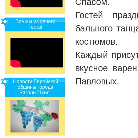
Спасом.
Гостей праз
Все мы из одного
бального танц
теста!
костюмов.
Каждый присут
вкусное варен
Павловых.
Новости Еврейской
общины города
Рязани "Тхия"