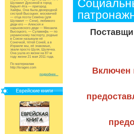
Социальны
Шуламит Дуксиной в город
Кирьят-Ата — пригород
Хайфы. Она была двоюродной
патронажн
сестрой Высоцких: москвичей
— отца поэта Семёна (для
Шуламит — Сени), любимого
дяди его — Алексея и
харьковского дяди — Михаила
Поставщик
Высоцкого, — Суламифь — по
украинскому паспорту, родные
в Союзе называли её
Сонечкой, тётей Соней, а в
Израиле мы, её знакомые,
звали просто Шуля, Шулечка.
Она ушла из жизни на 87-м
году жизни 21 мая 2011 года.
По материалам
http://isrageo.com
Включен 
подробнее...
Еврейские книги
предостав
предо