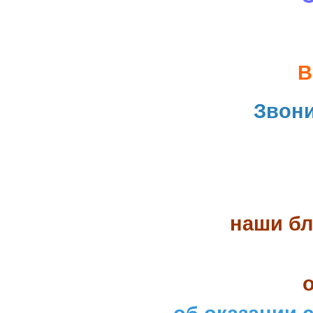
В
Звон
наши бл