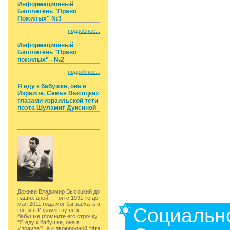
Информационный
Бюллетень "Право
Пожилых" №3
подробнее...
Информационный
Бюллетень "Право
пожилых" - №2
подробнее...
Я еду к бабушке, она в
Израиле. Семья Высоцких
глазами израильской тети
поэта Шуламит Дуксиной
Доживи Владимир Высоцкий до
наших дней, — он с 1991-го до
мая 2011 года мог бы заехать в
Социальн
гости в Израиль ну не к
бабушке (помните его строчку
"Я еду к бабушке, она в
Израиле"), а к двоюродной тёте