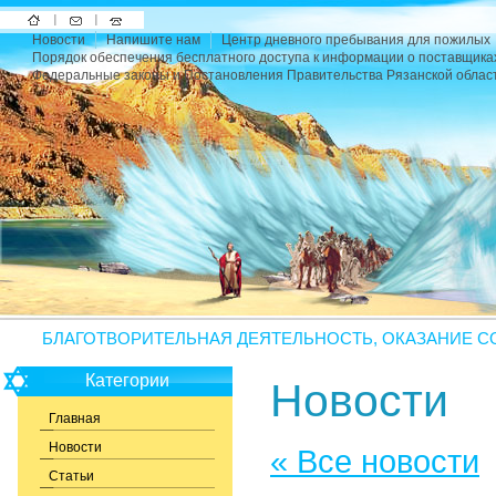
На
Напишите
Карта
Новости
Напишите нам
Центр дневного пребывания для пожилых
главную
нам
сайта
Порядок обеспечения бесплатного доступа к информации о поставщика
Федеральные законы и Постановления Правительства Рязанской облас
БЛАГОТВОРИТЕЛЬНАЯ ДЕЯТЕЛЬНОСТЬ, ОКАЗАНИЕ С
Категории
Новости
Главная
Новости
« Все новости
Статьи