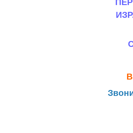
ПЕР
ИЗ
В
Звон