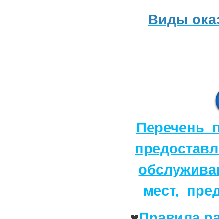
Виды ока
Перечень п
предоставл
обслужива
мест, пре
♥
Правила р