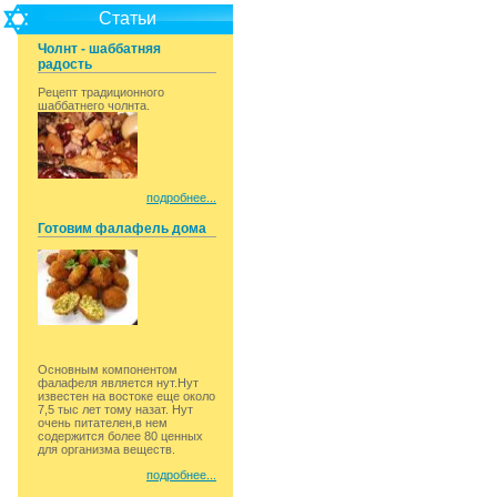
Статьи
Чолнт - шаббатняя
радость
Рецепт традиционного
шаббатнего чолнта.
подробнее...
Готовим фалафель дома
Основным компонентом
фалафеля является нут.Нут
известен на востоке еще около
7,5 тыс лет тому назат. Нут
очень питателен,в нем
содержится более 80 ценных
для организма веществ.
подробнее...