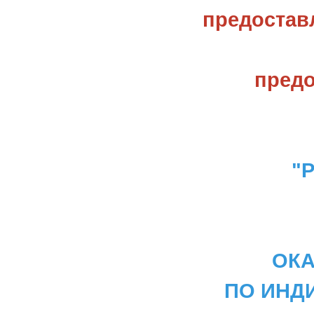
предостав
предо
"Р
ОКА
ПО ИНД