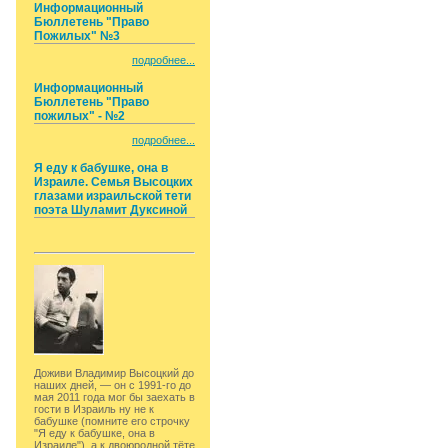
Информационный
Бюллетень "Право
Пожилых" №3
подробнее...
Информационный
Бюллетень "Право
пожилых" - №2
подробнее...
Я еду к бабушке, она в
Израиле. Семья Высоцких
глазами израильской тети
поэта Шуламит Дуксиной
Доживи Владимир Высоцкий до
наших дней, — он с 1991-го до
мая 2011 года мог бы заехать в
гости в Израиль ну не к
бабушке (помните его строчку
"Я еду к бабушке, она в
Израиле"), а к двоюродной тёте