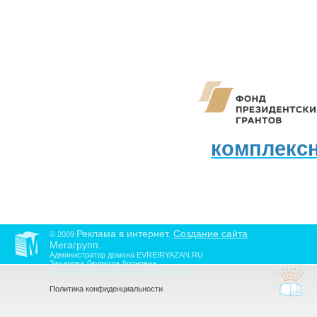
комплекс
Реклама в интернет.
Создание сайта
© 2009
Мегагрупп
.
Администратор домена EVREIRYAZAN.RU
Захарова Людмила Ароновна
договор 755095/ NIC - D от 25.03.2010г.
Политика конфиденциальности