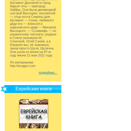
Шуламит Дуксиной в город
Кирьят-Ата — пригород
Хайфы. Она была двоюродной
сестрой Высоцких: москвичей
— отца поэта Семёна (для
Шуламит — Сени), любимого
дяди его — Алексея и
харьковского дяди — Михаила
Высоцкого, — Суламифь — по
украинскому паспорту, родные
в Союзе называли её
Сонечкой, тётей Соней, а в
Израиле мы, её знакомые,
звали просто Шуля, Шулечка.
Она ушла из жизни на 87-м
году жизни 21 мая 2011 года.
По материалам
http://isrageo.com
подробнее...
Еврейские книги