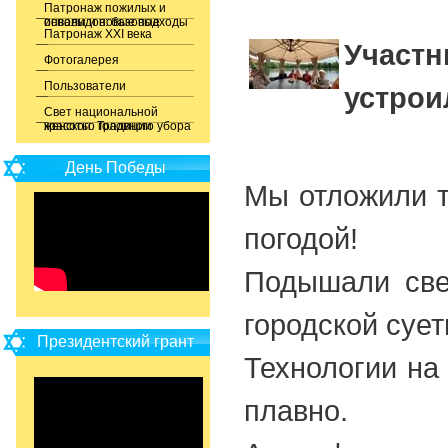
Патронаж пожилых и
инвалидов: базовые основы и новые подходы
Патронаж XXI века
Участн
Фотогалерея
Пользователи
устрои
Свет национальной
красоты. Традиции женского головного убора
День Победы
Мы отложили т
погодой!
Подышали све
городской сует
Президентский грант
Технологии на
плавно.