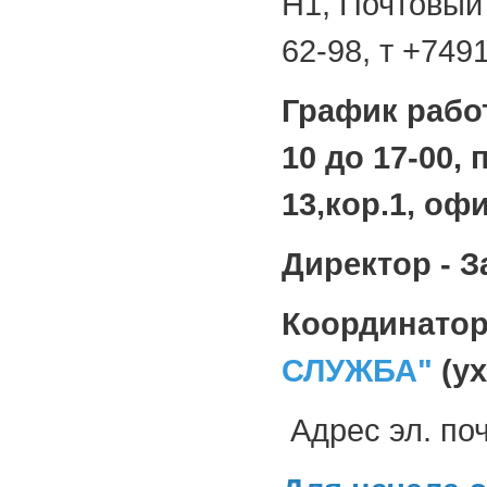
Н1, Почтовый 
62-98, т +749
График рабо
10 до 17-00, 
13,кор.1, офи
Директор - 
Координато
СЛУЖБА"
(ух
Адрес эл. по