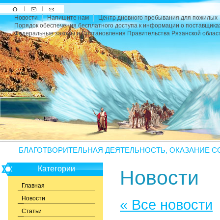
На
Напишите
Карта
Новости
Напишите нам
Центр дневного пребывания для пожилых
главную
нам
сайта
Порядок обеспечения бесплатного доступа к информации о поставщика
Федеральные законы и Постановления Правительства Рязанской облас
БЛАГОТВОРИТЕЛЬНАЯ ДЕЯТЕЛЬНОСТЬ, ОКАЗАНИЕ С
Категории
Новости
Главная
Новости
« Все новости
Статьи