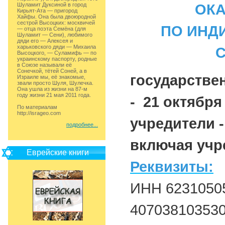
Шуламит Дуксиной в город
ОКА
Кирьят-Ата — пригород
Хайфы. Она была двоюродной
сестрой Высоцких: москвичей
ПО ИНД
— отца поэта Семёна (для
Шуламит — Сени), любимого
дяди его — Алексея и
харьковского дяди — Михаила
Высоцкого, — Суламифь — по
украинскому паспорту, родные
в Союзе называли её
Сонечкой, тётей Соней, а в
государстве
Израиле мы, её знакомые,
звали просто Шуля, Шулечка.
Она ушла из жизни на 87-м
году жизни 21 мая 2011 года.
- 21 октября 
По материалам
http://isrageo.com
учредители -
подробнее...
включая учре
Еврейские книги
Реквизиты:
ИНН 62310505
40703810353