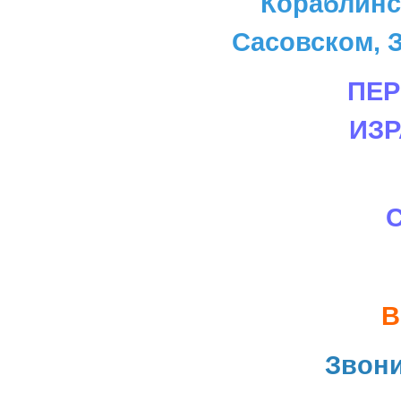
Кораблинс
Сасовском, З
ПЕР
ИЗ
В
Звон