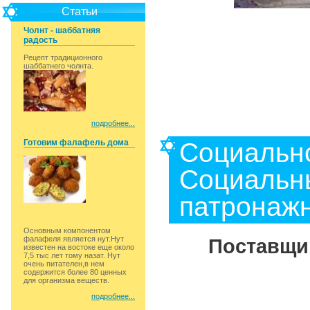
Статьи
Чолнт - шаббатняя
радость
Рецепт традиционного
шаббатнего чолнта.
подробнее...
Готовим фалафель дома
Социальн
Социальны
патронажн
Основным компонентом
фалафеля является нут.Нут
Поставщик
известен на востоке еще около
7,5 тыс лет тому назат. Нут
очень питателен,в нем
содержится более 80 ценных
для организма веществ.
подробнее...