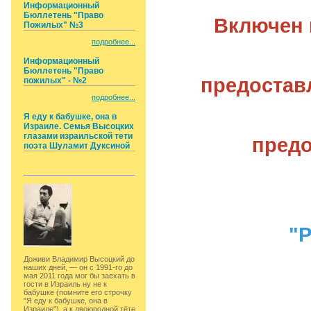
Информационный
Бюллетень "Право
Включен 
Пожилых" №3
подробнее...
Информационный
Бюллетень "Право
предостав
пожилых" - №2
подробнее...
Я еду к бабушке, она в
Израиле. Семья Высоцких
глазами израильской тети
предо
поэта Шуламит Дуксиной
"Р
Доживи Владимир Высоцкий до
наших дней, — он с 1991-го до
мая 2011 года мог бы заехать в
гости в Израиль ну не к
бабушке (помните его строчку
"Я еду к бабушке, она в
Израиле"), а к двоюродной тёте