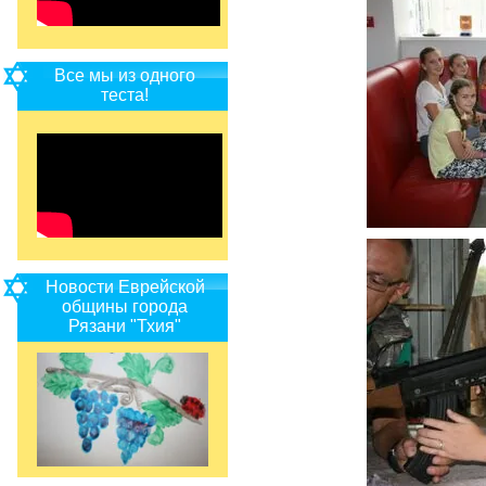
Все мы из одного
теста!
Новости Еврейской
общины города
Рязани "Тхия"