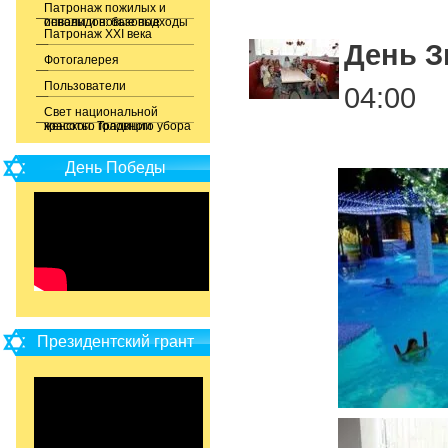
Патронаж пожилых и
инвалидов: базовые основы и новые подходы
Патронаж XXI века
День З
Фотогалерея
Пользователи
04:00
Свет национальной
красоты. Традиции женского головного убора
День Победы
Президентский грант