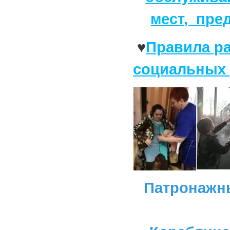
мест, пре
♥
Правила р
социальных 
Патронажн