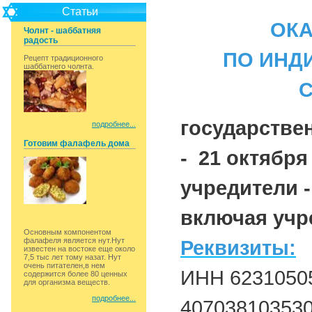
Статьи
ОКА
Чолнт - шаббатняя
радость
ПО ИНД
Рецепт традиционного
шаббатнего чолнта.
государстве
подробнее...
Готовим фалафель дома
- 21 октября 
учредители -
включая учре
Основным компонентом
фалафеля является нут.Нут
Реквизиты:
известен на востоке еще около
7,5 тыс лет тому назат. Нут
очень питателен,в нем
ИНН 62310505
содержится более 80 ценных
для организма веществ.
подробнее...
40703810353