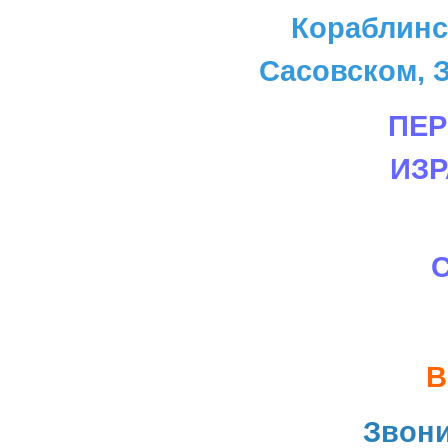
Кораблинс
Сасовском, З
ПЕР
ИЗ
В
Звон