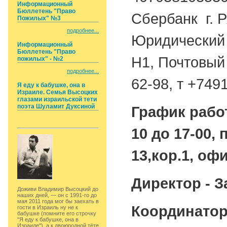
Информационный
Бюллетень "Право
Сбербанк г. 
Пожилых" №3
подробнее...
Юридический а
Информационный
Бюллетень "Право
Н1, Почтовый 
пожилых" - №2
подробнее...
62-98, т +749
Я еду к бабушке, она в
Израиле. Семья Высоцких
глазами израильской тети
поэта Шуламит Дуксиной
График рабо
10 до 17-00, 
13,кор.1, офи
Директор - 
Доживи Владимир Высоцкий до
наших дней, — он с 1991-го до
мая 2011 года мог бы заехать в
Координато
гости в Израиль ну не к
бабушке (помните его строчку
"Я еду к бабушке, она в
Израиле"), а к двоюродной тёте