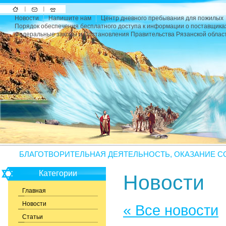
На
Напишите
Карта
Новости
Напишите нам
Центр дневного пребывания для пожилых
главную
нам
сайта
Порядок обеспечения бесплатного доступа к информации о поставщика
Федеральные законы и Постановления Правительства Рязанской облас
БЛАГОТВОРИТЕЛЬНАЯ ДЕЯТЕЛЬНОСТЬ, ОКАЗАНИЕ С
Категории
Новости
Главная
Новости
« Все новости
Статьи