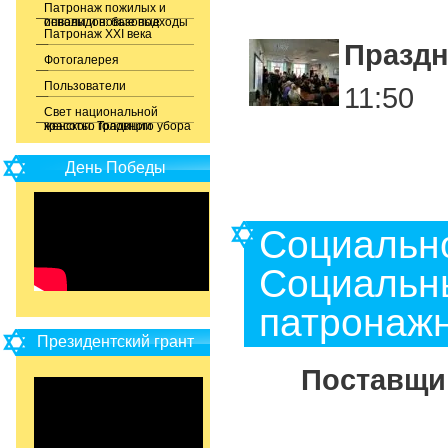
Патронаж пожилых и
инвалидов: базовые основы и новые подходы
Патронаж XXI века
Праздн
Фотогалерея
Пользователи
11:50
Свет национальной
красоты. Традиции женского головного убора
День Победы
Социальн
Социальны
патронажн
Президентский грант
Поставщик