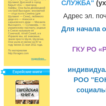
СЛУЖБА"
(ух
Шуламит Дуксиной в город
Кирьят-Ата — пригород
Хайфы. Она была двоюродной
сестрой Высоцких: москвичей
— отца поэта Семёна (для
Адрес эл. по
Шуламит — Сени), любимого
дяди его — Алексея и
харьковского дяди — Михаила
Высоцкого, — Суламифь — по
Для начала 
украинскому паспорту, родные
в Союзе называли её
Сонечкой, тётей Соней, а в
Израиле мы, её знакомые,
звали просто Шуля, Шулечка.
Она ушла из жизни на 87-м
году жизни 21 мая 2011 года.
ГКУ РО «
По материалам
http://isrageo.com
подробнее...
индивидуа
Еврейские книги
РОО "ЕОК
социаль