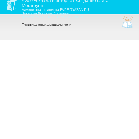
Реклама в интернет.
Создание сайта
© 2009
Мегагрупп
.
Администратор домена EVREIRYAZAN.RU
Захарова Людмила Ароновна
договор 755095/ NIC - D от 25.03.2010г.
Политика конфиденциальности