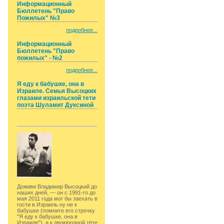
Информационный
Бюллетень "Право
Пожилых" №3
подробнее...
Информационный
Бюллетень "Право
пожилых" - №2
подробнее...
Я еду к бабушке, она в
Израиле. Семья Высоцких
глазами израильской тети
поэта Шуламит Дуксиной
Доживи Владимир Высоцкий до
наших дней, — он с 1991-го до
мая 2011 года мог бы заехать в
гости в Израиль ну не к
бабушке (помните его строчку
"Я еду к бабушке, она в
Израиле"), а к двоюродной тёте