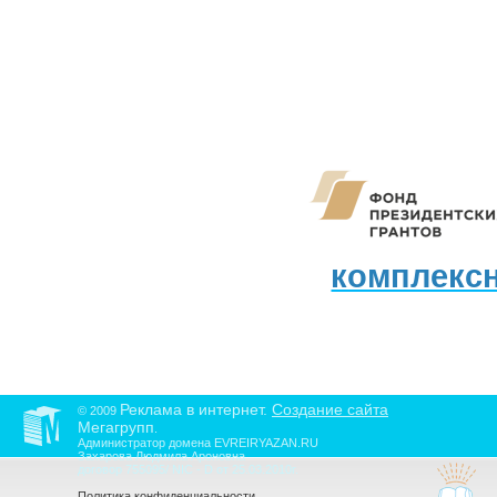
комплекс
Реклама в интернет.
Создание сайта
© 2009
Мегагрупп
.
Администратор домена EVREIRYAZAN.RU
Захарова Людмила Ароновна
договор 755095/ NIC - D от 25.03.2010г.
Политика конфиденциальности