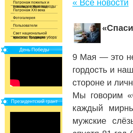
« Все новости
Патронаж пожилых и
инвалидов: базовые основы и новые подходы
Патронаж XXI века
Фотогалерея
«Спаси
Пользователи
Свет национальной
красоты. Традиции женского головного убора
День Победы
9 Мая — это н
гордость и наш
стороне и лич
Мы говорим «
Президентский грант
каждый мирны
мужские слёз