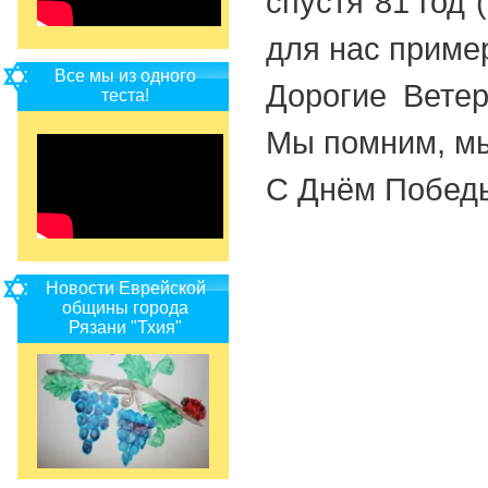
спустя 81 год
для нас приме
Все мы из одного
Дорогие Ветер
теста!
Мы помним, мы
С Днём Побед
Новости Еврейской
общины города
Рязани "Тхия"