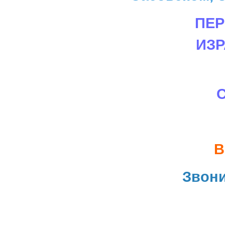
ПЕР
ИЗ
В
Звон