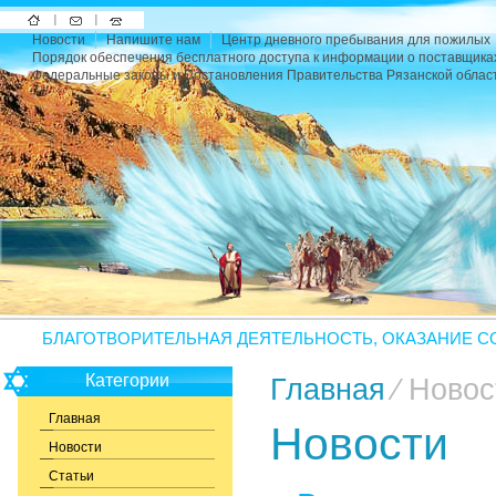
На
Напишите
Карта
Новости
Напишите нам
Центр дневного пребывания для пожилых
главную
нам
сайта
Порядок обеспечения бесплатного доступа к информации о поставщика
Федеральные законы и Постановления Правительства Рязанской облас
БЛАГОТВОРИТЕЛЬНАЯ ДЕЯТЕЛЬНОСТЬ, ОКАЗАНИЕ С
Категории
Главная
⁄ Новос
Главная
Новости
Новости
Статьи