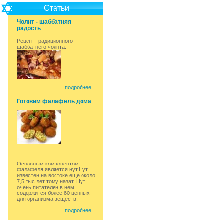
Статьи
Чолнт - шаббатняя
радость
Рецепт традиционного
шаббатнего чолнта.
подробнее...
Готовим фалафель дома
Основным компонентом
фалафеля является нут.Нут
известен на востоке еще около
7,5 тыс лет тому назат. Нут
очень питателен,в нем
содержится более 80 ценных
для организма веществ.
подробнее...