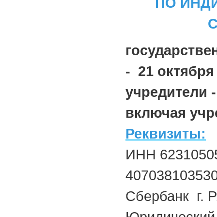
ПО ИНД
государстве
- 21 октября 
учредители -
включая учре
Реквизиты:
ИНН 62310505
40703810353
Сбербанк г. 