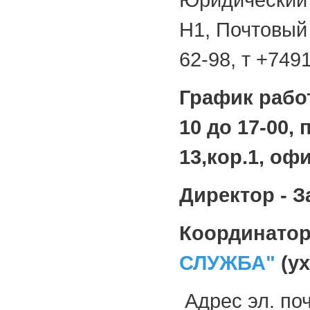
Юридический а
Н1, Почтовый 
62-98, т +749
График рабо
10 до 17-00, 
13,кор.1, офи
Директор - 
Координато
СЛУЖБА"
(ух
Адрес эл. по