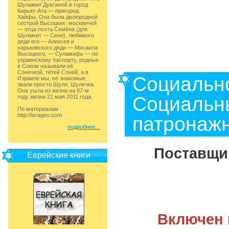
Шуламит Дуксиной в город
Кирьят-Ата — пригород
Хайфы. Она была двоюродной
сестрой Высоцких: москвичей
— отца поэта Семёна (для
Шуламит — Сени), любимого
дяди его — Алексея и
харьковского дяди — Михаила
Высоцкого, — Суламифь — по
украинскому паспорту, родные
в Союзе называли её
Сонечкой, тётей Соней, а в
Социальн
Израиле мы, её знакомые,
звали просто Шуля, Шулечка.
Она ушла из жизни на 87-м
Социальны
году жизни 21 мая 2011 года.
По материалам
http://isrageo.com
патронажн
подробнее...
Поставщик
Еврейские книги
Включен 