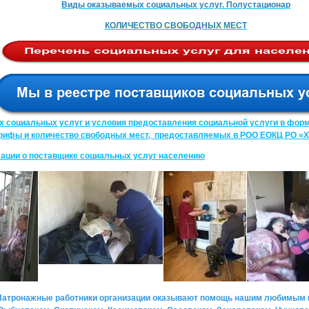
Виды оказываемых социальных услуг. Полустационар
КОЛИЧЕСТВО СВОБОДНЫХ МЕСТ
социальных услуг и условия предоставления социальной услуги в форм
рифы и количество свободных мест, предоставляемых в РОО ЕОКЦ РО «
ации о поставщике социальных услуг населению
Патронажные работники организации оказывают помощь нашим любимым 