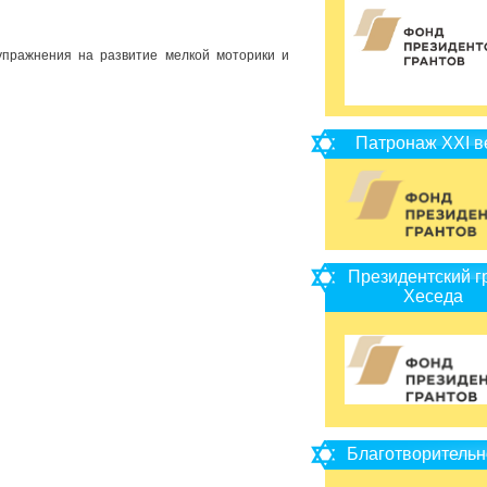
упражнения на развитие мелкой моторики и
Патронаж XXI в
Президентский г
Хеседа
Благотворительн