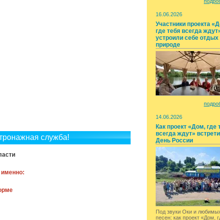
подроб
16.06.2026
Участники проекта «Д
где тебя всегда ждут
устроили себе отдых
природе
подроб
14.06.2026
Как проект «Дом, где 
всегда ждут» встрет
тронажная служба!
День России
ласти
 именно:
орме
Под звуки Оки и любимы
песен: как проект «Дом, г