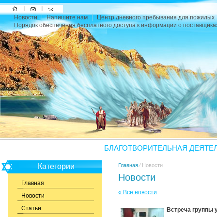
На
Напишите
Карта
Новости
Напишите нам
Центр дневного пребывания для пожилых
главную
нам
сайта
Порядок обеспечения бесплатного доступа к информации о поставщика
БЛАГОТВОРИТЕЛЬНАЯ ДЕЯТЕ
Категории
Главная
⁄ Новости
Новости
Главная
« Все новости
Новости
Статьи
Встреча группы у