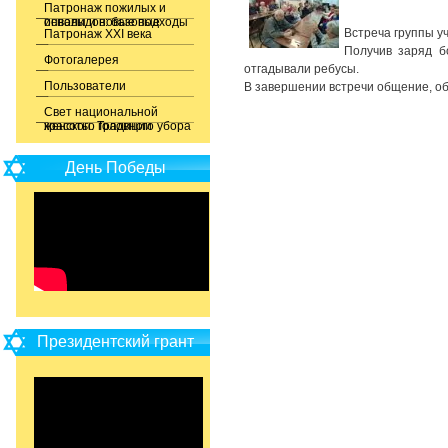
Патронаж пожилых и
инвалидов: базовые основы и новые подходы
Встреча группы уч
Патронаж XXI века
Получив заряд б
Фотогалерея
отгадывали ребусы.
Пользователи
В завершении встречи общение, об
Свет национальной
красоты. Традиции женского головного убора
День Победы
Президентский грант