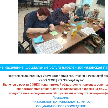
е население! Социальные услуги населению! Рязанская па
Поставщик социальных услуг населению гор. Рязани и Рязанской об
- РОО "ЕОКЦ РО "Хесед-Тшува"
Включен в реестр СОНКО исполнителей общественно полезных услуг, а
предоставление социального обслуживания в форме на дому,
предоставление социального обслуживания в полустационарной ф
Программы:
"РЯЗАНСКАЯ ПАТРОНАЖНАЯ СЛУЖБА"
СОЦИАЛЬНОЕ СОПРОВОЖДЕНИЕ