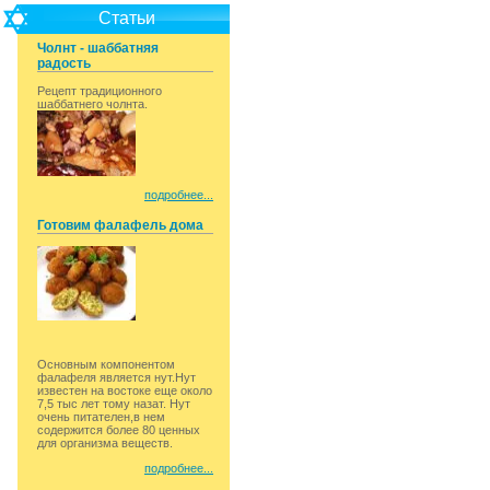
Статьи
Чолнт - шаббатняя
радость
Рецепт традиционного
шаббатнего чолнта.
подробнее...
Готовим фалафель дома
Основным компонентом
фалафеля является нут.Нут
известен на востоке еще около
7,5 тыс лет тому назат. Нут
очень питателен,в нем
содержится более 80 ценных
для организма веществ.
подробнее...