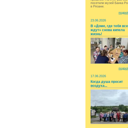
посетили музей Банка Р
в Рязани.
подроб
23.06.2026
В «Доме, где тебя вс
ждут» снова кипела
жизнь!
подроб
17.06.2026
Когда душа просит
воздуха...