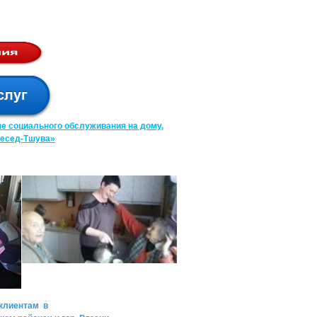
е социального обслуживания на дому,
Хесед-Тшува»
клиентам в