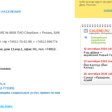
тебя всегда ждут» встре
День России.
подроб
Ы НАСЕЛЕНИЯ
Е № 8606 ПАО Сбербанк г. Рязань, БИК
09, т/ф +74912-70-62-98, т +74912-996774
я, дом 13,кор.1, офис Н1, тел. +74912-
олаевна
ть в
2-771185)
авщика социальных услуг, принести нам
на дому.