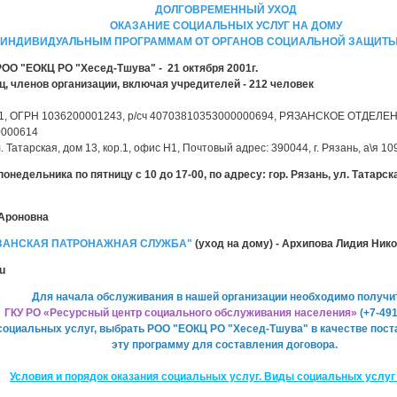
ДОЛГОВРЕМЕННЫЙ УХОД
ОКАЗАНИЕ СОЦИАЛЬНЫХ УСЛУГ НА ДОМУ
 ИНДИВИДУАЛЬНЫМ ПРОГРАММАМ ОТ ОРГАНОВ СОЦИАЛЬНОЙ ЗАЩИТ
ОО "ЕОКЦ РО "Хесед-Тшува" - 21 октября 2001г.
ц, членов организации, включая учредителей - 212 человек
, ОГРН 1036200001243, р/сч 40703810353000000694, РЯЗАНСКОЕ ОТДЕЛЕНИ
0000614
. Татарская, дом 13, кор.1, офис Н1, Почтовый адрес: 390044, г. Рязань, а\я 1
недельника по пятницу с 10 до 17-00, по адресу: гор. Рязань, ул. Татарска
 Ароновна
ЗАНСКАЯ ПАТРОНАЖНАЯ СЛУЖБА"
(уход на дому) - Архипова Лидия Ник
ru
Для начала обслуживания в нашей организации необходимо получи
ГКУ РО «Ресурсный центр социального обслуживания населения»
(+7-491
оциальных услуг, выбрать РОО "ЕОКЦ РО "Хесед-Тшува" в качестве пост
эту программу для составления договора.
Условия и порядок оказания социальных услуг. Виды социальных услуг 