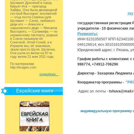
Шуламит Дуксиной в город
Кирьят-Ата — пригород
Хайфы. Она была двоюродной
сестрой Высоцких: москвичей
ПО
— отца поэта Семёна (для
Шуламит — Сени), любимого
государственная регистрация Р
дяди его — Алексея и
харьковского дяди — Михаила
учредители - 10 физических ли
Высоцкого, — Суламифь — по
Реквизиты:
украинскому паспорту, родные
в Союзе называли её
ИНН 6231050507 КПП 623401001
Сонечкой, тётей Соней, а в
046126614; к\сч 3010181050000
Израиле мы, её знакомые,
звали просто Шуля, Шулечка.
Юридический адрес: г. Рязань, ул
Она ушла из жизни на 87-м
году жизни 21 мая 2011 года.
График работы с клиентами: с по
По материалам
996774, +74912-706296
http://isrageo.com
Директор - Захарова Людмила
подробнее...
Координатор программы -
"РЯ
Еврейские книги
Адрес эл. почты -
tshuva@mail.
индивидуальную программу с