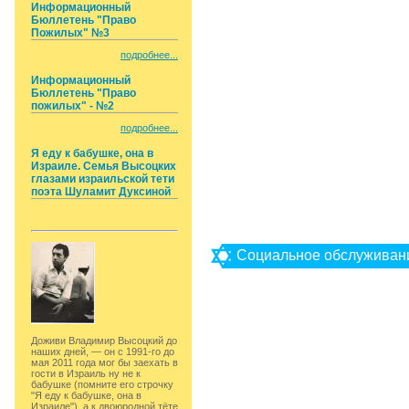
Информационный
Бюллетень "Право
Пожилых" №3
подробнее...
Информационный
Бюллетень "Право
пожилых" - №2
подробнее...
Я еду к бабушке, она в
Израиле. Семья Высоцких
глазами израильской тети
поэта Шуламит Дуксиной
Социальное обслуживани
Доживи Владимир Высоцкий до
наших дней, — он с 1991-го до
мая 2011 года мог бы заехать в
гости в Израиль ну не к
бабушке (помните его строчку
"Я еду к бабушке, она в
Израиле"), а к двоюродной тёте