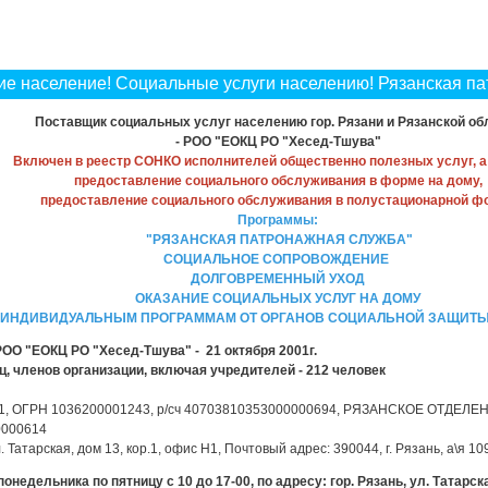
е население! Социальные услуги населению! Рязанская па
Поставщик социальных услуг населению гор. Рязани и Рязанской об
- РОО "ЕОКЦ РО "Хесед-Тшува"
Включен в реестр СОНКО исполнителей общественно полезных услуг, а
предоставление социального обслуживания в форме на дому,
предоставление социального обслуживания в полустационарной ф
Программы:
"РЯЗАНСКАЯ ПАТРОНАЖНАЯ СЛУЖБА"
СОЦИАЛЬНОЕ СОПРОВОЖДЕНИЕ
ДОЛГОВРЕМЕННЫЙ УХОД
ОКАЗАНИЕ СОЦИАЛЬНЫХ УСЛУГ НА ДОМУ
 ИНДИВИДУАЛЬНЫМ ПРОГРАММАМ ОТ ОРГАНОВ СОЦИАЛЬНОЙ ЗАЩИТ
ОО "ЕОКЦ РО "Хесед-Тшува" - 21 октября 2001г.
ц, членов организации, включая учредителей - 212 человек
, ОГРН 1036200001243, р/сч 40703810353000000694, РЯЗАНСКОЕ ОТДЕЛЕНИ
0000614
. Татарская, дом 13, кор.1, офис Н1, Почтовый адрес: 390044, г. Рязань, а\я 1
недельника по пятницу с 10 до 17-00, по адресу: гор. Рязань, ул. Татарска