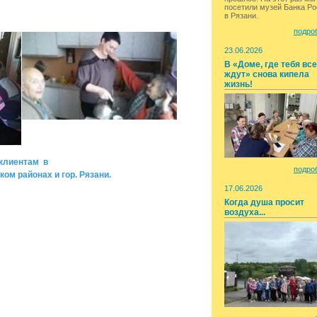
посетили музей Банка Р
в Рязани.
подроб
23.06.2026
В «Доме, где тебя вс
ждут» снова кипела
жизнь!
клиентам в
подроб
ом районах и гор. Рязани.
17.06.2026
Когда душа просит
воздуха...