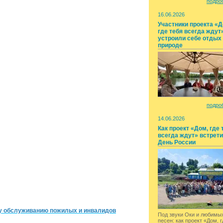
подроб
16.06.2026
Участники проекта «Д
где тебя всегда ждут
устроили себе отдых
природе
подроб
14.06.2026
Как проект «Дом, где 
всегда ждут» встрет
День России
у обслуживанию пожилых и инвалидов
Под звуки Оки и любимы
песен: как проект «Дом, г