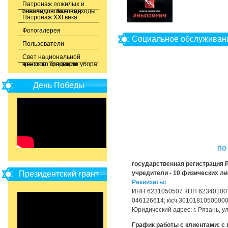
Патронаж пожилых и
инвалидов: базовые основы и новые подходы
Патронаж XXI века
Фотогалерея
Социальное обслуживани
Пользователи
Свет национальной
красоты. Традиции женского головного убора
День Победы
ПО
государственная регистрация Р
Президентский грант
учредители - 10 физических ли
Реквизиты:
ИНН 6231050507 КПП 623401001
046126614; к\сч 3010181050000
Юридический адрес: г. Рязань, ул
График работы с клиентами: с по