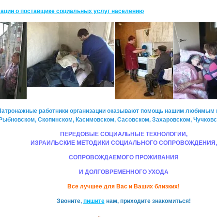
ации о поставщике социальных услуг населению
Патронажные работники организации оказывают помощь нашим любимым 
Рыбновском, Скопинском, Касимовском, Сасовском, Захаровском, Чучковск
ПЕРЕДОВЫЕ СОЦИАЛЬНЫЕ ТЕХНОЛОГИИ,
ИЗРАИЛЬСКИЕ МЕТОДИКИ СОЦИАЛЬНОГО СОПРОВОЖДЕНИЯ,
СОПРОВОЖДАЕМОГО ПРОЖИВАНИЯ
И ДОЛГОВРЕМЕННОГО УХОДА
Все лучшее для Вас и Ваших близких!
Звоните,
пишите
нам, приходите знакомиться!