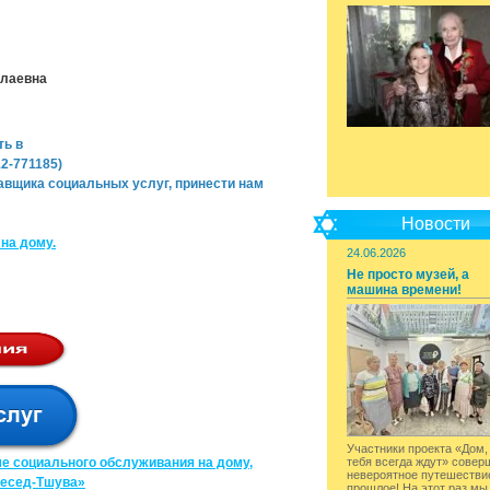
олаевна
ть в
2-771185)
авщика социальных услуг, принести нам
Новости
на дому.
24.06.2026
Не просто музей, а
машина времени!
Участники проекта «Дом,
е социального обслуживания на дому,
тебя всегда ждут» совер
невероятное путешестви
Хесед-Тшува»
прошлое! На этот раз мы