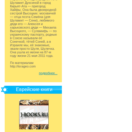
Шуламит Дуксиной в город
Кирьят-Ата — пригород
Хайфы. Она была двоюродной
сестрой Высоцких: москвичей
— отца поэта Семёна (для
Шуламит — Сени), любимого
дяди его — Алексея и
харьковского дяди — Михаила
Высоцкого, — Суламифь — по
украинскому паспорту, родные
в Союзе называли её
Сонечкой, тётей Соней, а в
Израиле мы, её знакомые,
звали просто Шуля, Шулечка.
Она ушла из жизни на 87-м
году жизни 21 мая 2011 года.
По материалам
http://isrageo.com
подробнее...
Еврейские книги