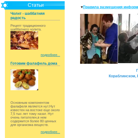
Статьи
♥
Правила размещения информ
Чолнт - шаббатняя
радость
Рецепт традиционного
шаббатнего чолнта.
подробнее...
Готовим фалафель дома
Кораблинском, 
Основным компонентом
фалафеля является нут.Нут
известен на востоке еще около
7,5 тыс лет тому назат. Нут
очень питателен,в нем
содержится более 80 ценных
для организма веществ.
подробнее...