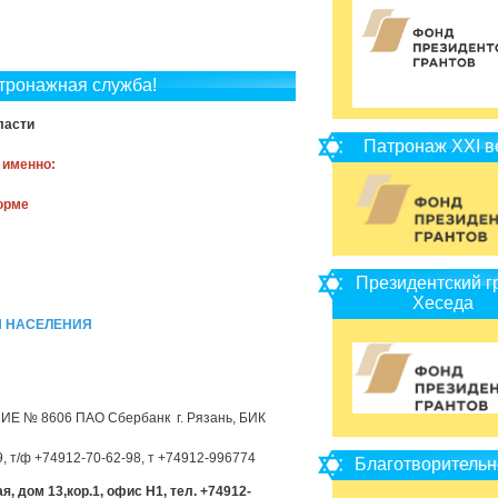
тронажная служба!
ласти
Патронаж XXI в
 именно:
орме
Президентский г
Хеседа
Ы НАСЕЛЕНИЯ
Е № 8606 ПАО Сбербанк г. Рязань, БИК
09, т/ф +74912-70-62-98, т +74912-996774
Благотворительн
я, дом 13,кор.1, офис Н1, тел. +74912-