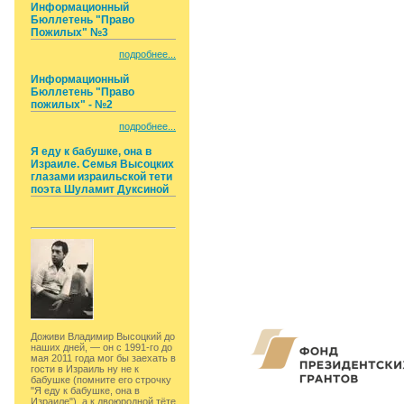
Информационный
Бюллетень "Право
Пожилых" №3
подробнее...
Информационный
Бюллетень "Право
пожилых" - №2
подробнее...
Я еду к бабушке, она в
Израиле. Семья Высоцких
глазами израильской тети
поэта Шуламит Дуксиной
Доживи Владимир Высоцкий до
наших дней, — он с 1991-го до
мая 2011 года мог бы заехать в
гости в Израиль ну не к
бабушке (помните его строчку
"Я еду к бабушке, она в
Израиле"), а к двоюродной тёте