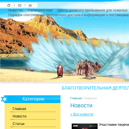
На
Напишите
Карта
Новости
Напишите нам
Центр дневного пребывания для пожилых
главную
нам
сайта
Порядок обеспечения бесплатного доступа к информации о поставщика
БЛАГОТВОРИТЕЛЬНАЯ ДЕЯТЕ
Категории
Главная
⁄ Новости
Новости
Главная
« Все новости
Новости
Статьи
Участники творче