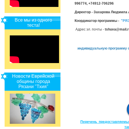
996774, +74912-706296
Директор - Захарова Людмила
Все мы из одного
Координатор программы -
"РЯ
теста!
Адрес эл. почты -
tshuva@mail.
индивидуальную программу с
Новости Еврейской
общины города
Рязани "Тхия"
Перечень предоставляемых 
та