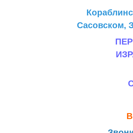
Кораблинс
Сасовском, З
ПЕР
ИЗ
В
Звон