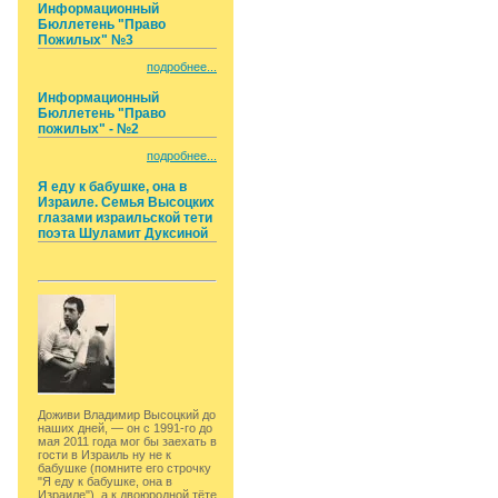
Информационный
Бюллетень "Право
Пожилых" №3
подробнее...
Информационный
Бюллетень "Право
пожилых" - №2
подробнее...
Я еду к бабушке, она в
Израиле. Семья Высоцких
глазами израильской тети
поэта Шуламит Дуксиной
Доживи Владимир Высоцкий до
наших дней, — он с 1991-го до
мая 2011 года мог бы заехать в
гости в Израиль ну не к
бабушке (помните его строчку
"Я еду к бабушке, она в
Израиле"), а к двоюродной тёте