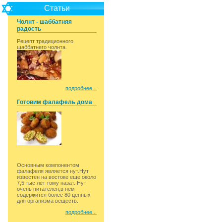
Статьи
Чолнт - шаббатняя
радость
Рецепт традиционного
шаббатнего чолнта.
подробнее...
Готовим фалафель дома
Основным компонентом
фалафеля является нут.Нут
известен на востоке еще около
7,5 тыс лет тому назат. Нут
очень питателен,в нем
содержится более 80 ценных
для организма веществ.
подробнее...