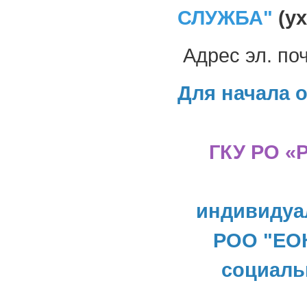
СЛУЖБА"
(ух
Адрес эл. по
Для начала 
ГКУ РО «
индивидуа
РОО "ЕОК
социаль