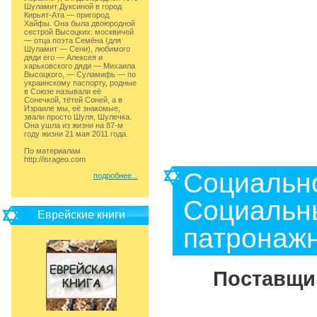
Шуламит Дуксиной в город
Кирьят-Ата — пригород
Хайфы. Она была двоюродной
сестрой Высоцких: москвичей
— отца поэта Семёна (для
Шуламит — Сени), любимого
дяди его — Алексея и
харьковского дяди — Михаила
Высоцкого, — Суламифь — по
украинскому паспорту, родные
в Союзе называли её
Сонечкой, тётей Соней, а в
Израиле мы, её знакомые,
звали просто Шуля, Шулечка.
Она ушла из жизни на 87-м
году жизни 21 мая 2011 года.
По материалам
http://isrageo.com
Социальн
подробнее...
Социальны
Еврейские книги
патронажн
Поставщик