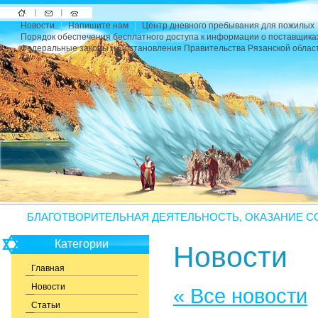
На
Напишите
Карта
Новости
Напишите нам
Центр дневного пребывания для пожилых
главную
нам
сайта
Порядок обеспечения бесплатного доступа к информации о поставщика
Федеральные законы и Постановления Правительства Рязанской облас
БЛАГОТВОРИТЕЛЬНАЯ ДЕЯТЕЛЬНОСТЬ, ОКАЗАНИЕ С
Категории
Новости
Главная
Новости
« Все новости
Статьи