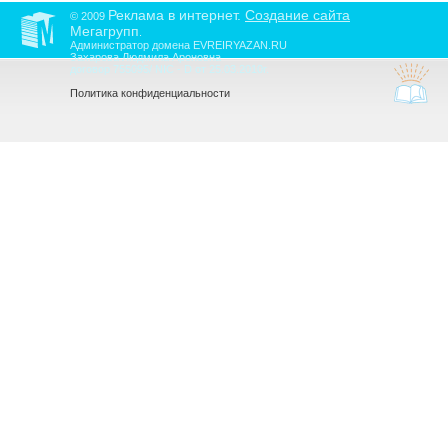
Реклама в интернет.
Создание сайта
© 2009
Мегагрупп
.
Администратор домена EVREIRYAZAN.RU
Захарова Людмила Ароновна
договор 755095/ NIC - D от 25.03.2010г.
Политика конфиденциальности