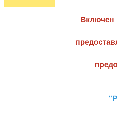
Включен 
предостав
предо
"Р