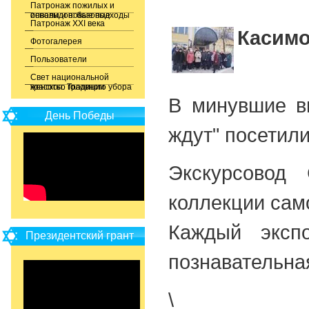
Патронаж пожилых и
инвалидов: базовые основы и новые подходы
Патронаж XXI века
Касимо
Фотогалерея
Пользователи
Свет национальной
красоты. Традиции женского головного убора
В минувшие вы
День Победы
ждут" посетил
Экскурсовод 
коллекции сам
Каждый эксп
Президентский грант
познавательная
\